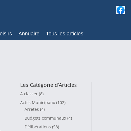
oisirs
Annuaire
Tous les articles
Les Catégorie d’Articles
A classer
(8)
Actes Municipaux
(102)
Arrêtés
(4)
Budgets communaux
(4)
Délibérations
(58)