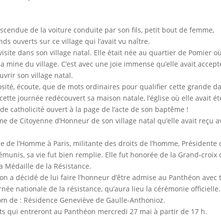
descendue de la voiture conduite par son fils, petit bout de femme,
s ouverts sur ce village qui l’avait vu naître.
visite dans son village natal. Elle était née au quartier de Pomier o
la mine du village. C’est avec une joie immense qu’elle avait accept
uvrir son village natal.
riosité, écoute, que de mots ordinaires pour qualifier cette grande 
cette journée redécouvert sa maison natale, l’église où elle avait ét
de catholicité ouvert à la page de l’acte de son baptême !
me de Citoyenne d’Honneur de son village natal qu’elle avait reçu a
e de l’Homme à Paris, militante des droits de l’homme, Présidente
unis, sa vie fut bien remplie. Elle fut honorée de la Grand-croix 
a Médaille de la Résistance.
on a décidé de lui faire l’honneur d’être admise au Panthéon avec t
urnée nationale de la résistance, qu’aura lieu la cérémonie officielle.
 nom de : Résidence Geneviève de Gaulle-Anthonioz.
s qui entreront au Panthéon mercredi 27 mai à partir de 17 h.