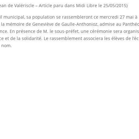
an de Valériscle – Article paru dans Midi Libre le 25/05/2015)
eil municipal, sa population se rassembleront ce mercredi 27 mai à
» à la mémoire de Geneviève de Gaulle-Anthonioz, admise au Panthé
tance. En présence de M. le sous-préfet, une cérémonie sera organi
e et de la solidarité. Le rassemblement associera les élèves de l’éc
n nom.