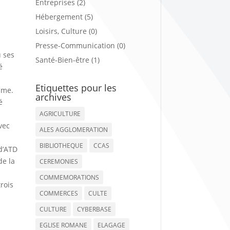
Entreprises (2)
Hébergement (5)
Loisirs, Culture (0)
Presse-Communication (0)
ù ses
Santé-Bien-être (1)
é
Etiquettes pour les
dame.
archives
é
AGRICULTURE
vec
ALES AGGLOMERATION
BIBLIOTHEQUE
CCAS
 d’ATD
de la
CEREMONIES
COMMEMORATIONS
rois
COMMERCES
CULTE
CULTURE
CYBERBASE
EGLISE ROMANE
ELAGAGE