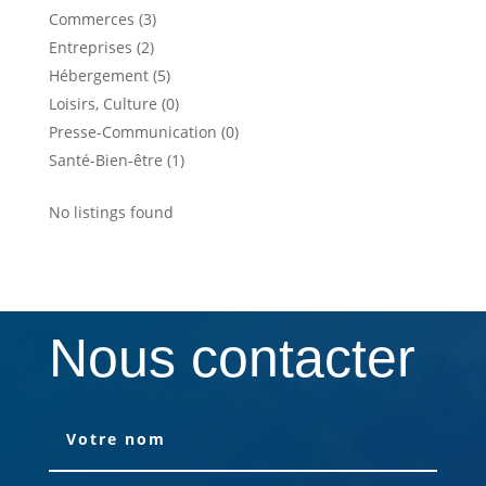
Commerces (3)
Entreprises (2)
Hébergement (5)
Loisirs, Culture (0)
Presse-Communication (0)
Santé-Bien-être (1)
No listings found
Nous contacter