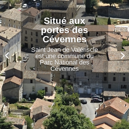
Village
remarquable
Avec son quartier
médiéval dont les
maisons moyenâgeuses
forment rempart