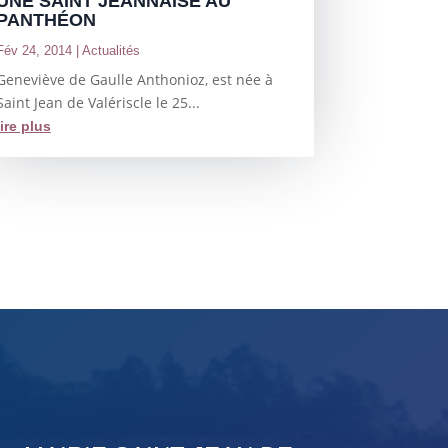
UNE SAINT JEANNAISE AU
PANTHÉON
Fév 24, 2014
|
Actualités
Geneviève de Gaulle Anthonioz, est née à
Saint Jean de Valériscle le 25...
lire plus