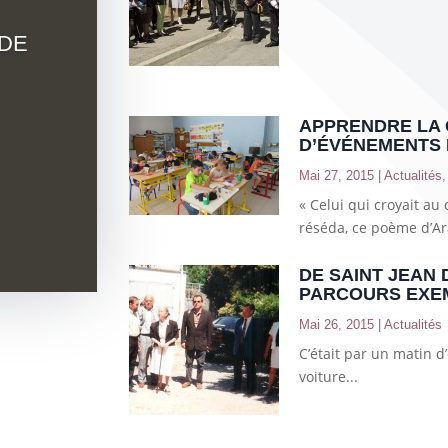
DE
APPRENDRE LA 
D’ÉVÉNEMENTS
Mai 27, 2015
|
Actualités
« Celui qui croyait au c
réséda, ce poème d’Ara
DE SAINT JEAN 
PARCOURS EXE
Mai 26, 2015
|
Actualités
C’était par un matin d
voiture...