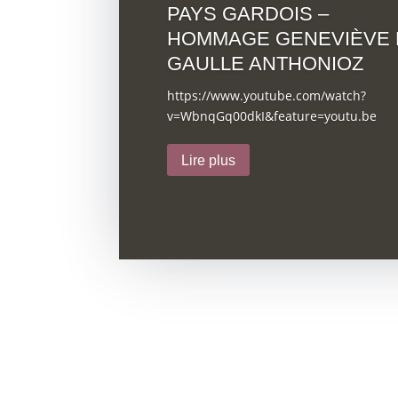
PAYS GARDOIS –
HOMMAGE GENEVIÈVE 
GAULLE ANTHONIOZ
https://www.youtube.com/watch?
v=WbnqGq00dkI&feature=youtu.be
Lire plus