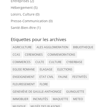
Entreprises (2)
Hébergement (5)
Loisirs, Culture (0)
Presse-Communication (0)
Santé-Bien-être (1)
Etiquettes pour les archives
AGRICULTURE
ALES AGGLOMERATION
BIBLIOTHEQUE
CCAS
CEREMONIES
COMMEMORATIONS
COMMERCES
CULTE
CULTURE
CYBERBASE
EGLISE ROMANE
ELAGAGE
ELECTIONS
ENSEIGNEMENT
ETAT CIVIL
FAUNE
FESTIVITÉS
FLEURISSEMENT
FLORE
GENEVIÈVE DE GAULLE-ANTHONIOZ
GUINGUETTE
IMMOBLIER
INCIVILITÉS
MAQUETTE
METEO
MUSIQUE
MUSÉE DES BLASONS