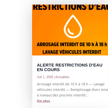
ALERTE RESTRICTIONS D’EAU
EN COURS
Juil 1, 2026
|
Actualités
Arrosage interdit de 10 h à 18 h — Lavage
véhicules interdit — Remplissage (hors mis
à niveau) des piscines interdit...
lire plus