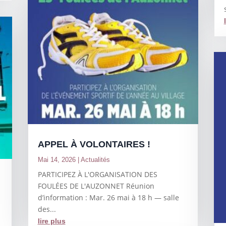
APPEL À VOLONTAIRES !
Mai 14, 2026
|
Actualités
PARTICIPEZ À L'ORGANISATION DES
l
FOULÉES DE L'AUZONNET Réunion
d’information : Mar. 26 mai à 18 h — salle
des...
lire plus