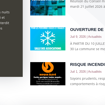
Réunion du Conseil mu
mardi 21 juillet 2026 à
s nuits
 et
terdit
es
OUVERTURE DE 
Juil 9, 2026
|
Actualités
À PARTIR DU 10 JUILL
30 La commune se mobi
RISQUE INCEND
Juil 1, 2026
|
Actualités
Soyons prudents, resp
comportements à risqu