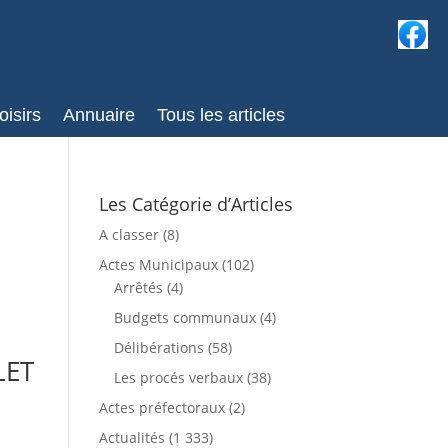
oisirs
Annuaire
Tous les articles
Les Catégorie d’Articles
A classer
(8)
Actes Municipaux
(102)
Arrêtés
(4)
Budgets communaux
(4)
Délibérations
(58)
LET
Les procés verbaux
(38)
Actes préfectoraux
(2)
Actualités
(1 333)