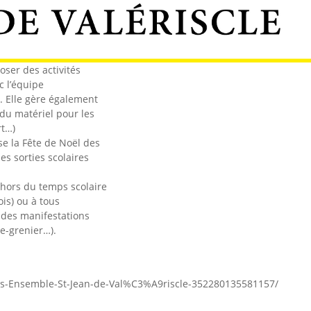
oser des activités
c l’équipe
e. Elle gère également
 du matériel pour les
rt…)
se la Fête de Noël des
les sorties scolaires
hors du temps scolaire
ois) ou à tous
 des manifestations
de-grenier…).
us-Ensemble-St-Jean-de-Val%C3%A9riscle-352280135581157/