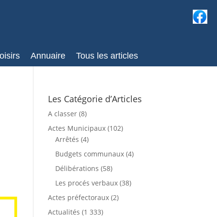
oisirs
Annuaire
Tous les articles
Les Catégorie d’Articles
A classer
(8)
Actes Municipaux
(102)
Arrêtés
(4)
Budgets communaux
(4)
Délibérations
(58)
Les procés verbaux
(38)
Actes préfectoraux
(2)
Actualités
(1 333)