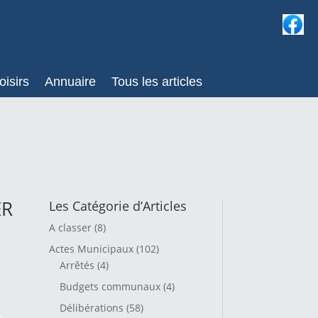
oisirs
Annuaire
Tous les articles
ER
Les Catégorie d’Articles
A classer
(8)
Actes Municipaux
(102)
Arrêtés
(4)
Budgets communaux
(4)
Délibérations
(58)