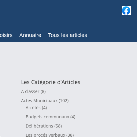
oisirs
Annuaire
Tous les articles
Les Catégorie d’Articles
A classer
(8)
Actes Municipaux
(102)
Arrêtés
(4)
Budgets communaux
(4)
Délibérations
(58)
Les procés verbaux
(38)