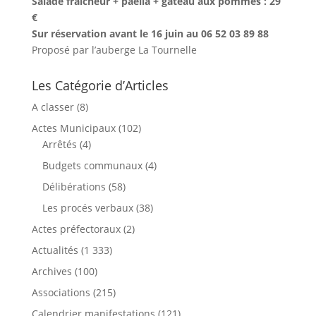
Salade fraîcheur + paëlla + gateau aux pommes : 29
€
Sur réservation avant le 16 juin au 06 52 03 89 88
Proposé par l’auberge La Tournelle
Les Catégorie d’Articles
A classer
(8)
Actes Municipaux
(102)
Arrêtés
(4)
Budgets communaux
(4)
Délibérations
(58)
Les procés verbaux
(38)
Actes préfectoraux
(2)
Actualités
(1 333)
Archives
(100)
Associations
(215)
Calendrier manifestations
(121)