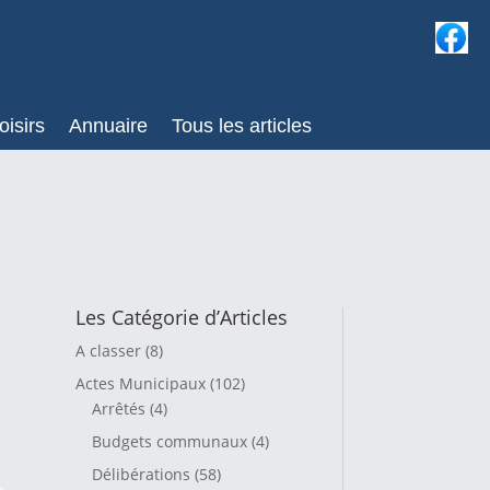
oisirs
Annuaire
Tous les articles
Les Catégorie d’Articles
A classer
(8)
Actes Municipaux
(102)
Arrêtés
(4)
Budgets communaux
(4)
Délibérations
(58)