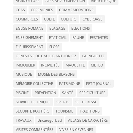
AGRICULTURE
ALES AGGLOMERATION
BIBLIOTHEQUE
CCAS
CEREMONIES
COMMEMORATIONS
COMMERCES
CULTE
CULTURE
CYBERBASE
EGLISE ROMANE
ELAGAGE
ELECTIONS
ENSEIGNEMENT
ETAT CIVIL
FAUNE
FESTIVITÉS
FLEURISSEMENT
FLORE
GENEVIÈVE DE GAULLE-ANTHONIOZ
GUINGUETTE
IMMOBLIER
INCIVILITÉS
MAQUETTE
METEO
MUSIQUE
MUSÉE DES BLASONS
MÉMOIRE COLLECTIVE
PATRIMOINE
PETIT JOURNAL
PISCINE
PREVENTION
SANTÉ
SERICICULTURE
SERVICE TECHNIQUE
SPORTS
SÉCHERESSE
SÉCURITÉ ROUTIÈRE
TOURISME
TRADITIONS
TRAVAUX
Uncategorized
VILLAGE DE CARACTÈRE
VISITES COMMENTÉES
VIVRE EN CEVENNES