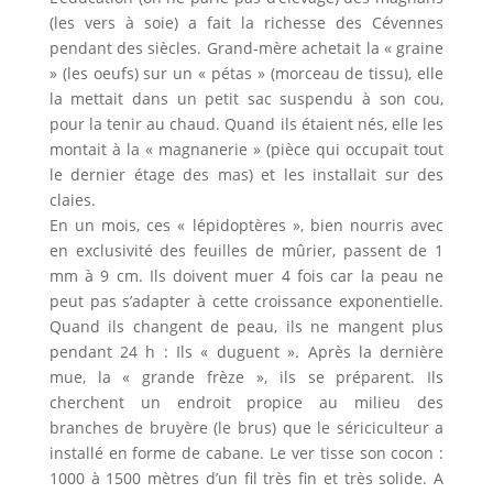
(les vers à soie) a fait la richesse des Cévennes
pendant des siècles. Grand-mère achetait la « graine
» (les oeufs) sur un « pétas » (morceau de tissu), elle
la mettait dans un petit sac suspendu à son cou,
pour la tenir au chaud. Quand ils étaient nés, elle les
montait à la « magnanerie » (pièce qui occupait tout
le dernier étage des mas) et les installait sur des
claies.
En un mois, ces « lépidoptères », bien nourris avec
en exclusivité des feuilles de mûrier, passent de 1
mm à 9 cm. Ils doivent muer 4 fois car la peau ne
peut pas s’adapter à cette croissance exponentielle.
Quand ils changent de peau, ils ne mangent plus
pendant 24 h : Ils « duguent ». Après la dernière
mue, la « grande frèze », ils se préparent. Ils
cherchent un endroit propice au milieu des
branches de bruyère (le brus) que le sériciculteur a
installé en forme de cabane. Le ver tisse son cocon :
1000 à 1500 mètres d’un fil très fin et très solide. A