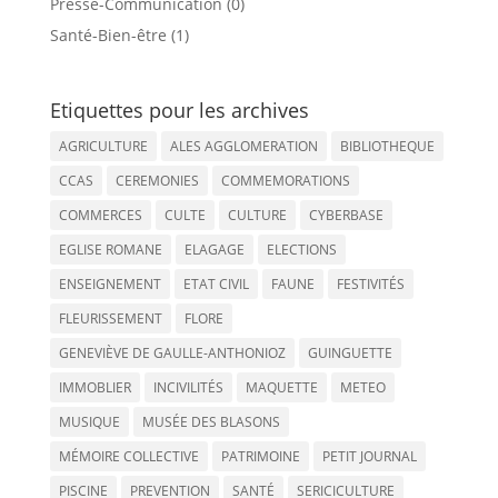
Presse-Communication (0)
Santé-Bien-être (1)
Etiquettes pour les archives
AGRICULTURE
ALES AGGLOMERATION
BIBLIOTHEQUE
CCAS
CEREMONIES
COMMEMORATIONS
COMMERCES
CULTE
CULTURE
CYBERBASE
EGLISE ROMANE
ELAGAGE
ELECTIONS
ENSEIGNEMENT
ETAT CIVIL
FAUNE
FESTIVITÉS
FLEURISSEMENT
FLORE
GENEVIÈVE DE GAULLE-ANTHONIOZ
GUINGUETTE
IMMOBLIER
INCIVILITÉS
MAQUETTE
METEO
MUSIQUE
MUSÉE DES BLASONS
MÉMOIRE COLLECTIVE
PATRIMOINE
PETIT JOURNAL
PISCINE
PREVENTION
SANTÉ
SERICICULTURE