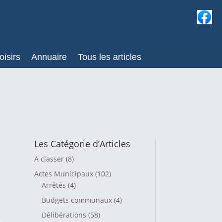
oisirs
Annuaire
Tous les articles
Les Catégorie d’Articles
A classer
(8)
Actes Municipaux
(102)
Arrêtés
(4)
Budgets communaux
(4)
Délibérations
(58)