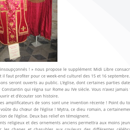
ors insoupçonnés ! » nous propose le supplément Midi Libre consac
t il faut profiter pour ce week-end culturel des 15 et 16 septembre
ons seront ouverts au public. L’église, dont certaines parties dat
 Constantin qui régna sur Rome au IVe siècle. Vous n’avez jamais
uvrir et d’écouter son histoire.
es amplificateurs de sons sont une invention récente ! Point du tou
la voûte du chœur de l’église ! Mytra, ce dieu romain, a certaineme
on de l’église. Deux bas relief en témoignent.
ents religieux et des ornements anciens permettra aux moins jeu
c les chapes et chasubles aux couleurs des différentes célébr