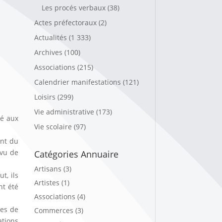
Les procés verbaux
(38)
Actes préfectoraux
(2)
Actualités
(1 333)
Archives
(100)
Associations
(215)
Calendrier manifestations
(121)
Loisirs
(299)
Vie administrative
(173)
ré aux
Vie scolaire
(97)
.
ent du
 vu de
Catégories Annuaire
Artisans (3)
t, ils
Artistes (1)
nt été
Associations (4)
nes de
Commerces (3)
ations