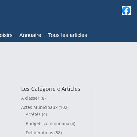
oisirs
Annuaire
Tous les articles
Les Catégorie d’Articles
A classer
(8)
Actes Municipaux
(102)
Arrêtés
(4)
Budgets communaux
(4)
Délibérations
(58)