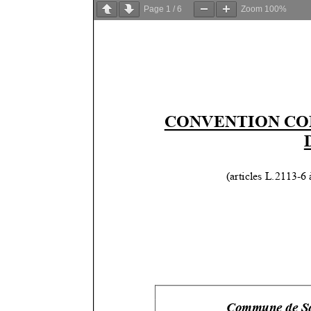
Page
1
/
6
Zoom
100%