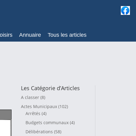
oisirs
Annuaire
Tous les articles
Les Catégorie d’Articles
A classer
(8)
Actes Municipaux
(102)
Arrêtés
(4)
Budgets communaux
(4)
Délibérations
(58)