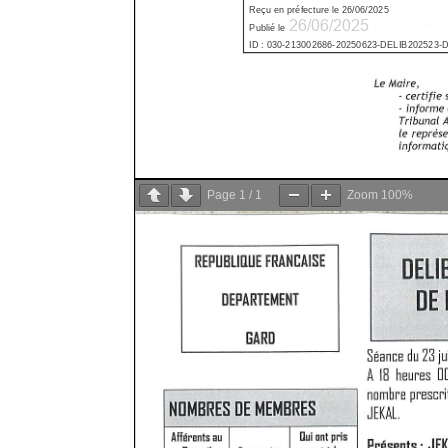
Page
1
/
1
Zoom
100%