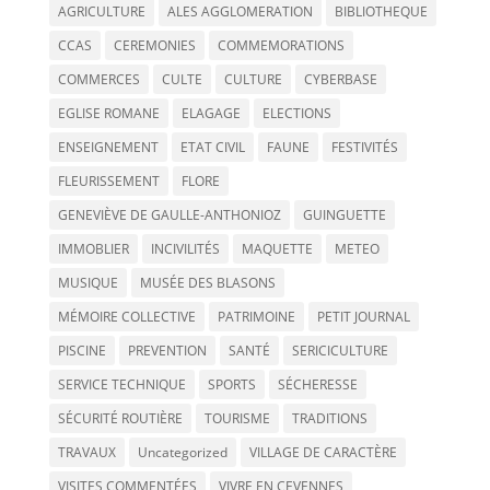
AGRICULTURE
ALES AGGLOMERATION
BIBLIOTHEQUE
CCAS
CEREMONIES
COMMEMORATIONS
COMMERCES
CULTE
CULTURE
CYBERBASE
EGLISE ROMANE
ELAGAGE
ELECTIONS
ENSEIGNEMENT
ETAT CIVIL
FAUNE
FESTIVITÉS
FLEURISSEMENT
FLORE
GENEVIÈVE DE GAULLE-ANTHONIOZ
GUINGUETTE
IMMOBLIER
INCIVILITÉS
MAQUETTE
METEO
MUSIQUE
MUSÉE DES BLASONS
MÉMOIRE COLLECTIVE
PATRIMOINE
PETIT JOURNAL
PISCINE
PREVENTION
SANTÉ
SERICICULTURE
SERVICE TECHNIQUE
SPORTS
SÉCHERESSE
SÉCURITÉ ROUTIÈRE
TOURISME
TRADITIONS
TRAVAUX
Uncategorized
VILLAGE DE CARACTÈRE
VISITES COMMENTÉES
VIVRE EN CEVENNES