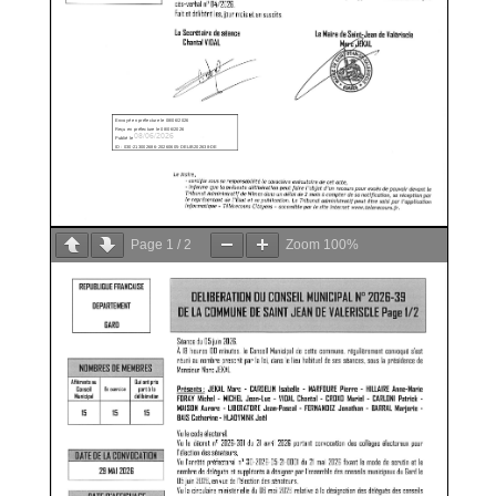
Page
1
/
2
Zoom
100%