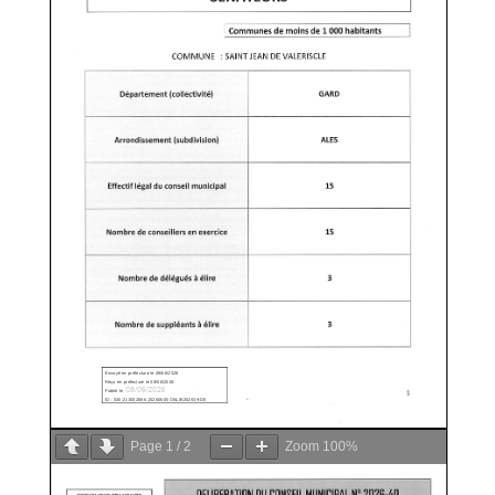
Page
1
/
2
Zoom
100%