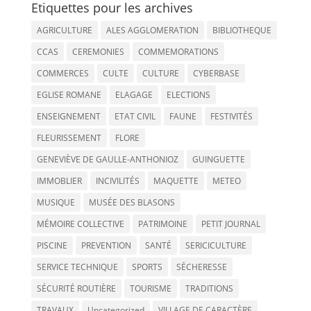
Etiquettes pour les archives
AGRICULTURE
ALES AGGLOMERATION
BIBLIOTHEQUE
CCAS
CEREMONIES
COMMEMORATIONS
COMMERCES
CULTE
CULTURE
CYBERBASE
EGLISE ROMANE
ELAGAGE
ELECTIONS
ENSEIGNEMENT
ETAT CIVIL
FAUNE
FESTIVITÉS
FLEURISSEMENT
FLORE
GENEVIÈVE DE GAULLE-ANTHONIOZ
GUINGUETTE
IMMOBLIER
INCIVILITÉS
MAQUETTE
METEO
MUSIQUE
MUSÉE DES BLASONS
MÉMOIRE COLLECTIVE
PATRIMOINE
PETIT JOURNAL
PISCINE
PREVENTION
SANTÉ
SERICICULTURE
SERVICE TECHNIQUE
SPORTS
SÉCHERESSE
SÉCURITÉ ROUTIÈRE
TOURISME
TRADITIONS
TRAVAUX
Uncategorized
VILLAGE DE CARACTÈRE