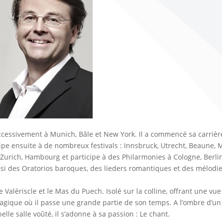
uccessivement à Munich, Bâle et New York. Il a commencé sa carrièr
cipe ensuite à de nombreux festivals : Innsbruck, Utrecht, Beaune, 
, Zurich, Hambourg et participe à des Philarmonies à Cologne, Berlin
ussi des Oratorios baroques, des lieders romantiques et des mélodi
e Valériscle et le Mas du Puech. Isolé sur la colline, offrant une vue
u magique où il passe une grande partie de son temps. A l’ombre d’un
lle salle voûté, il s’adonne à sa passion : Le chant.