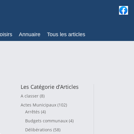
oisirs
Annuaire
Tous les articles
Les Catégorie d’Articles
A classer
(8)
Actes Municipaux
(102)
Arrêtés
(4)
Budgets communaux
(4)
Délibérations
(58)