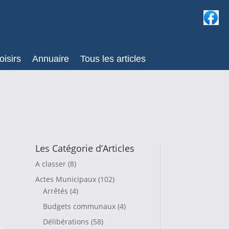
oisirs
Annuaire
Tous les articles
Les Catégorie d’Articles
A classer
(8)
Actes Municipaux
(102)
Arrêtés
(4)
Budgets communaux
(4)
Délibérations
(58)