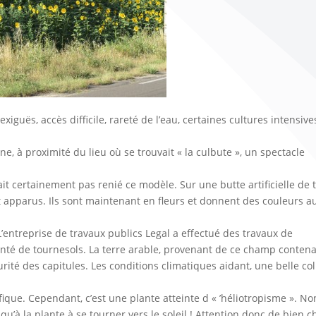
 exiguës, accès difficile, rareté de l’eau, certaines cultures intensive
ne, à proximité du lieu où se trouvait « la culbute », un spectacle
t certainement pas renié ce modèle. Sur une butte artificielle de t
t apparus. Ils sont maintenant en fleurs et donnent des couleurs a
. L’entreprise de travaux publics Legal a effectué des travaux de
é de tournesols. La terre arable, provenant de ce champ contena
ité des capitules. Les conditions climatiques aidant, une belle col
fique. Cependant, c’est une plante atteinte d « ’héliotropisme ». No
qu’à la plante à se tourner vers le soleil ! Attention donc de bien c