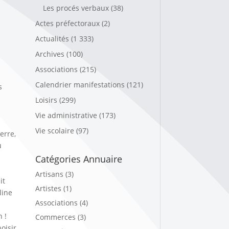
Les procés verbaux
(38)
Actes préfectoraux
(2)
Actualités
(1 333)
Archives
(100)
Associations
(215)
Calendrier manifestations
(121)
s
Loisirs
(299)
Vie administrative
(173)
Vie scolaire
(97)
erre,
u
Catégories Annuaire
Artisans (3)
it
Artistes (1)
line
Associations (4)
n !
Commerces (3)
hoisir