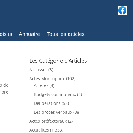
oisirs
Annuaire
Tous les articles
Les Catégorie d’Articles
A classer
(8)
Actes Municipaux
(102)
es de
Arrêtés
(4)
ombre
Budgets communaux
(4)
Délibérations
(58)
Les procés verbaux
(38)
Actes préfectoraux
(2)
Actualités
(1 333)