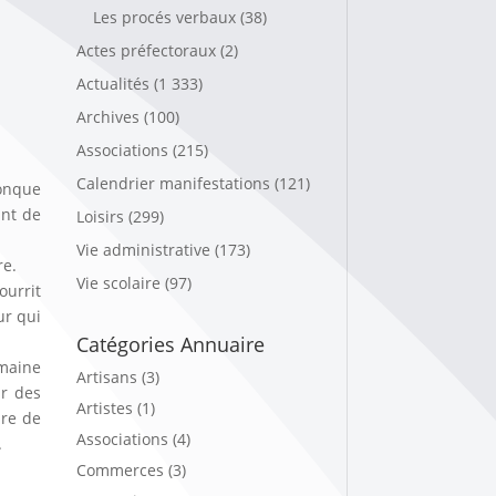
Les procés verbaux
(38)
Actes préfectoraux
(2)
Actualités
(1 333)
Archives
(100)
Associations
(215)
Calendrier manifestations
(121)
onque
ant de
Loisirs
(299)
Vie administrative
(173)
re.
Vie scolaire
(97)
ourrit
ur qui
Catégories Annuaire
omaine
Artisans (3)
r des
Artistes (1)
ire de
Associations (4)
.
Commerces (3)