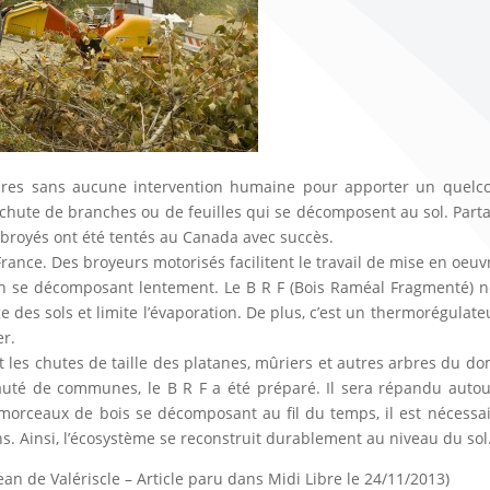
bres sans aucune intervention humaine pour apporter un quelc
la chute de branches ou de feuilles qui se décomposent au sol. Part
x broyés ont été tentés au Canada avec succès.
ance. Des broyeurs motorisés facilitent le travail de mise en oeuv
en se décomposant lentement. Le B R F (Bois Raméal Fragmenté) n
age des sols et limite l’évaporation. De plus, c’est un thermorégulate
er.
t les chutes de taille des platanes, mûriers et autres arbres du d
é de communes, le B R F a été préparé. Il sera répandu autou
s morceaux de bois se décomposant au fil du temps, il est nécessa
ns. Ainsi, l’écosystème se reconstruit durablement au niveau du sol
an de Valériscle – Article paru dans Midi Libre le 24/11/2013)