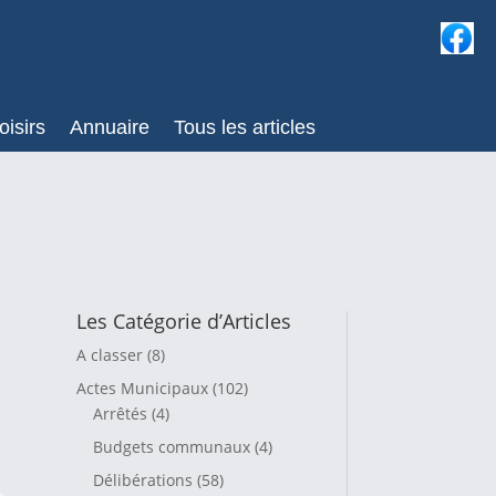
oisirs
Annuaire
Tous les articles
Les Catégorie d’Articles
A classer
(8)
Actes Municipaux
(102)
Arrêtés
(4)
Budgets communaux
(4)
Délibérations
(58)