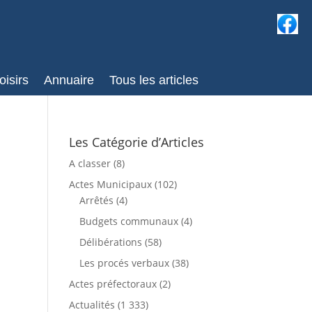
oisirs
Annuaire
Tous les articles
Les Catégorie d’Articles
A classer
(8)
Actes Municipaux
(102)
Arrêtés
(4)
Budgets communaux
(4)
Délibérations
(58)
Les procés verbaux
(38)
Actes préfectoraux
(2)
Actualités
(1 333)