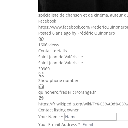
spécialiste de chanson et de cinéma, auteur 
Facebook
https://www.facebook.com/FredericQuinonero
Posted 6 ans ago
by
Frédéric Quinonéro
1606 views
Contact details
Saint Jean de Valériscle
Saint Jean de Valeriscle
30960
Show phone number
quinonero.frederic@orange.fr
https://fr.wikipedia.org/wiki/Fr%C3%A9d%C3
Contact listing owner
Your Name
*
Your E-mail Address
*