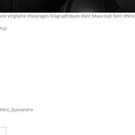
dune vingtaine d’ouvrages biographiques dont beaucoup font référe
Pro/
%A9ric_Quinonero