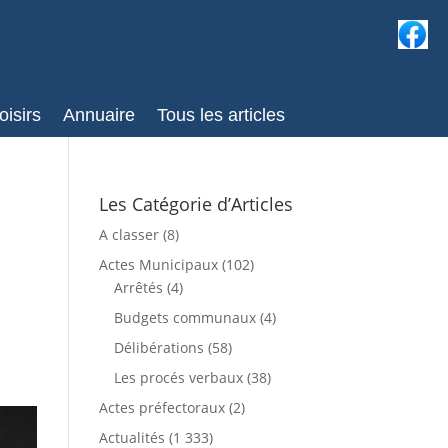
oisirs
Annuaire
Tous les articles
Les Catégorie d’Articles
A classer
(8)
Actes Municipaux
(102)
Arrêtés
(4)
Budgets communaux
(4)
Délibérations
(58)
Les procés verbaux
(38)
Actes préfectoraux
(2)
Actualités
(1 333)