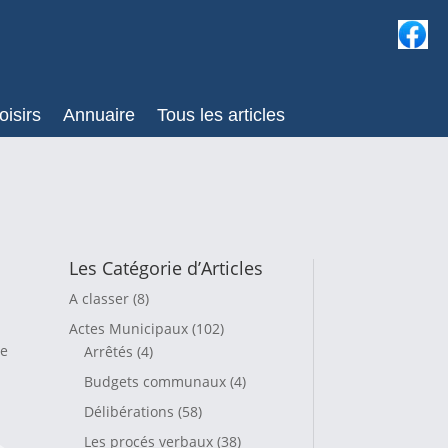
oisirs
Annuaire
Tous les articles
Les Catégorie d’Articles
A classer
(8)
Actes Municipaux
(102)
ce
Arrêtés
(4)
Budgets communaux
(4)
Délibérations
(58)
Les procés verbaux
(38)